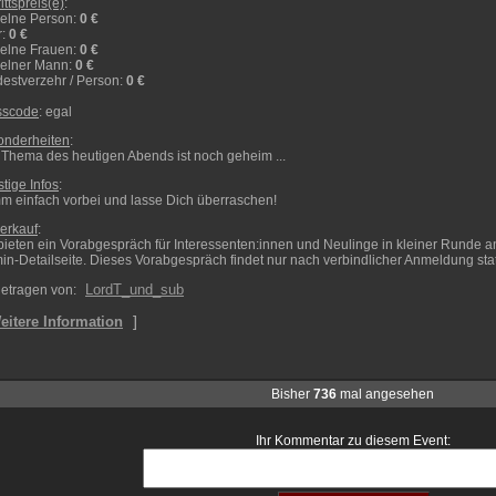
rittspreis(e)
:
elne Person
:
0 €
r
:
0 €
elne Frauen
:
0 €
zelner Mann
:
0 €
estverzehr / Person
:
0 €
sscode
: egal
onderheiten
:
Thema des heutigen Abends ist noch geheim ...
tige Infos
:
 einfach vorbei und lasse Dich überraschen!
erkauf
:
bieten ein Vorabgespräch für Interessenten:innen und Neulinge in kleiner Runde an. 
in-Detailseite. Dieses Vorabgespräch findet nur nach verbindlicher Anmeldung stat
LordT_und_sub
etragen von:
]
eitere Information
Bisher
736
mal angesehen
Ihr Kommentar zu diesem Event: