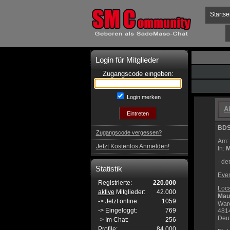
Startse
Login für Mitglieder
Zugangscode eingeben:
Login merken
A
BDS
Zugangscode vergessen?
Am:
Jetzt Kostenlos Anmelden!
In:
M
- de
Statistik
Even
Registrierte:
220.000
Loca
aktive
Mitglieder:
42.000
Maur
-> Jetzt online:
1059
Ware
-> Eingeloggt:
769
481
Deu
-> Im Chat:
256
Profile:
84.000