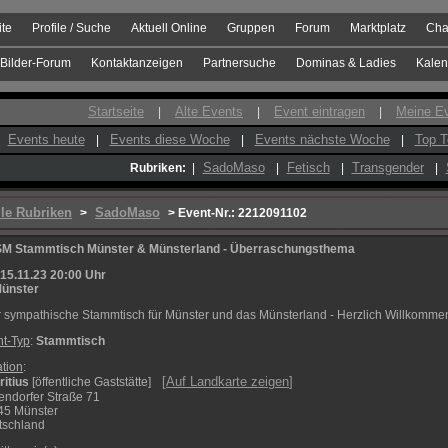
ite
Profile / Suche
Aktuell Online
Gruppen
Forum
Marktplatz
Cha
Bilder-Forum
Kontaktanzeigen
Partnersuche
Dominas & Ladies
Kalen
Startseite
Alte Events
Event eintragen
Meine E
|
|
|
Events heute
Events diese Woche
Events nächste Woche
Top T
|
|
|
SadoMaso
Fetisch
Transgender
Rubriken:
|
|
|
|
lle Rubriken
SadoMaso
>
> Event-Nr.: 2212091102
M Stammtisch Münster & Münsterland - Überraschungsthema
15.11.23 20:00 Uhr
ünster
r sympathische Stammtisch für Münster und das Münsterland - Herzlich Willkomme
t-Typ
:
Stammtisch
tion
:
[
Auf Landkarte zeigen
]
itius
[öffentliche Gaststätte]
ndorfer Straße 71
45 Münster
tschland