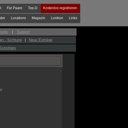
t
Für Paare
Top-D
Kostenlos registrieren
der
Locations
Magazin
Lexikon
Links
vents
Support
|
en - Sichtung
Neue Einträge
|
Sonstiges
n!