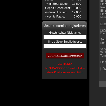
Eint
-> mit Real-Siegel:
13.500
Einz
Paa
Geprüf. Geschlecht:
18.000
Einz
-> davon Frauen:
12.000
Ein
-> echte Paare:
5.000
Mind
Dre
Jetzt kostenlos registrieren
Bes
:
Gewünschter Nickname
Das 
Sons
Ihre gültige Emailadresse:
Komm
Vorv
Wir 
Term
Eing
ACHTUNG:
Ihr ZUGANGSCODE wird sofort an
[
W
diese Emailadresse verschickt