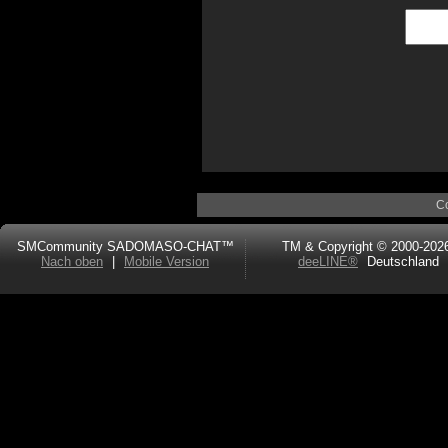
C
SMCommunity SADOMASO-CHAT™
TM & Copyright © 2000-202
Nach oben
|
Mobile Version
deeLINE®
Deutschland