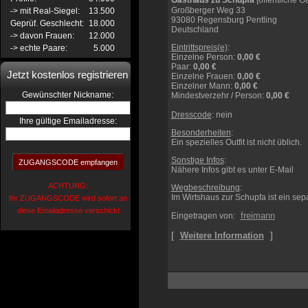
Gasthaus zu Schupfa
[öffentliche Ga
Großberger Weg 33
-> mit Real-Siegel:
13.500
93080 Regensburg Pentling
Geprüf. Geschlecht:
18.000
Deutschland
-> davon Frauen:
12.000
Eintrittspreis(e)
:
-> echte Paare:
5.000
Einzelne Person
:
0,00 €
Paar
:
0,00 €
Jetzt kostenlos registrieren
Einzelne Frauen
:
0,00 €
Einzelner Mann
:
0,00 €
:
Gewünschter Nickname
Mindestverzehr / Person
:
0,00 €
Dresscode
: nein
Ihre gültige Emailadresse:
Besonderheiten
:
Ein spezielles Outfit ist nicht üblich.
Sonstige Infos
:
Nähere Infos gibt es unter E-Mail
ACHTUNG:
Wegbeschreibung
:
Im Wirtshaus zur Schupfa ist ein sepa
Ihr ZUGANGSCODE wird sofort an
diese Emailadresse verschickt
freimann
Eingetragen von:
[
]
Weitere Information