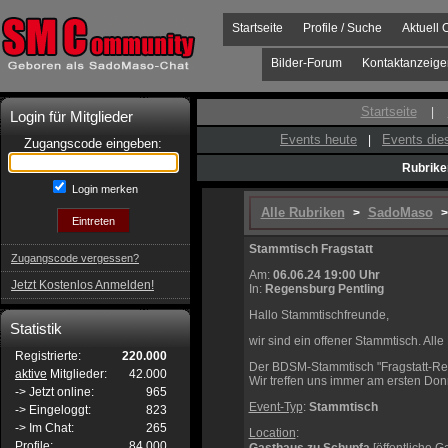
Startseite
Profile / Suche
Aktuell 
Bilder-Forum
Kontaktanzeige
Startseite
|
Login für Mitglieder
Events heute
Events di
|
Zugangscode eingeben:
Rubrike
Login merken
Alle Rubriken
SadoMaso
>
>
Stammtisch Fragstatt
Zugangscode vergessen?
Am:
06.06.24 19:00 Uhr
Jetzt Kostenlos Anmelden!
In:
Regensburg Pentling
Hallo Stammtischfreunde,
Statistik
wir sind ein offener Stammtisch. All
Registrierte:
220.000
Der BDSM-Stammtisch "Fragstatt-Rege
aktive
Mitglieder:
42.000
Wir treffen uns immer am ersten Don
-> Jetzt online:
965
Event-Typ
:
Stammtisch
-> Eingeloggt:
823
-> Im Chat:
265
Location
:
Profile:
84.000