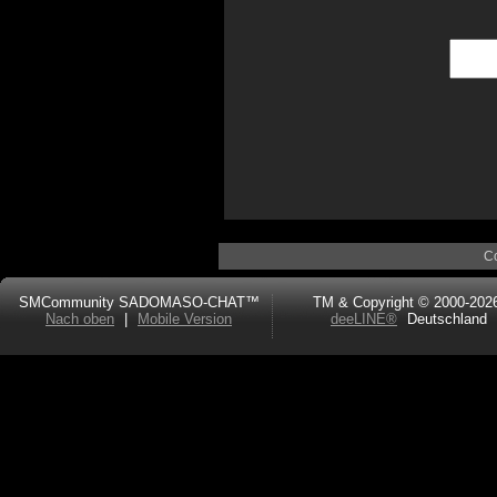
C
SMCommunity SADOMASO-CHAT™
TM & Copyright © 2000-202
Nach oben
|
Mobile Version
deeLINE®
Deutschland