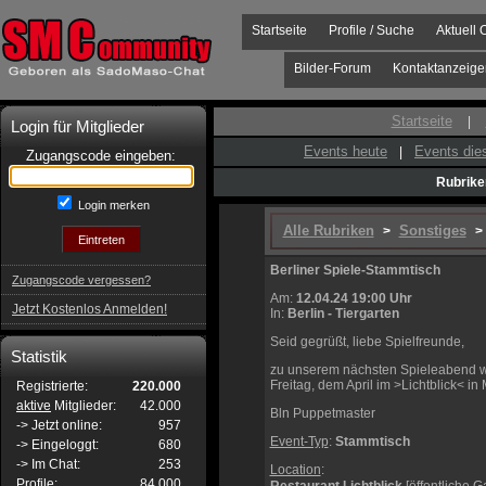
Startseite
Profile / Suche
Aktuell 
Bilder-Forum
Kontaktanzeige
Startseite
|
Login für Mitglieder
Events heute
Events di
|
Zugangscode eingeben:
Rubrike
Login merken
Alle Rubriken
Sonstiges
>
> 
Berliner Spiele-Stammtisch
Zugangscode vergessen?
Am:
12.04.24 19:00 Uhr
Jetzt Kostenlos Anmelden!
In:
Berlin - Tiergarten
Seid gegrüßt, liebe Spielfreunde,
Statistik
zu unserem nächsten Spieleabend w
Freitag, dem April im >Lichtblick< 
Registrierte:
220.000
aktive
Mitglieder:
42.000
Bln Puppetmaster
-> Jetzt online:
957
Event-Typ
:
Stammtisch
-> Eingeloggt:
680
-> Im Chat:
253
Location
:
Profile:
84.000