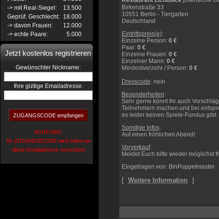
Restaurant Lichtblick
[öffentliche Ga
Birkenstraße 33
-> mit Real-Siegel:
13.500
10551 Berlin - Tiergarten
Geprüf. Geschlecht:
18.000
Deutschland
-> davon Frauen:
12.000
Eintrittspreis(e)
:
-> echte Paare:
5.000
Einzelne Person
:
0 €
Paar
:
0 €
Jetzt kostenlos registrieren
Einzelne Frauen
:
0 €
Einzelner Mann
:
0 €
:
Gewünschter Nickname
Mindestverzehr / Person
:
0 €
Dresscode
: nein
Ihre gültige Emailadresse:
Besonderheiten
:
Sehr gerne könnt Ihr auch Vorschläg
Teilnehmern machen und bei entspre
es leider keinen Spiele-Fundus gibt.
Sonstige Infos
:
ACHTUNG:
Auf einen fröhlichen Abend!
Ihr ZUGANGSCODE wird sofort an
Vorverkauf
:
diese Emailadresse verschickt
Meldet Euch bitte wieder möglichst f
Eingetragen von: BlnPuppetmaster
[
]
Weitere Information