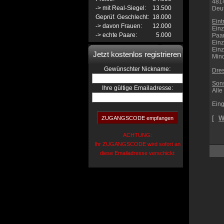
481
-> mit Real-Siegel:
13.500
Deu
Geprüf. Geschlecht:
18.000
Eint
-> davon Frauen:
12.000
Einz
-> echte Paare:
5.000
Paa
Einz
Ein
Jetzt kostenlos registrieren
Mind
:
Gewünschter Nickname
Dre
Sons
Ihre gültige Emailadresse:
Alle
Eing
[
W
ACHTUNG:
Ihr ZUGANGSCODE wird sofort an
diese Emailadresse verschickt