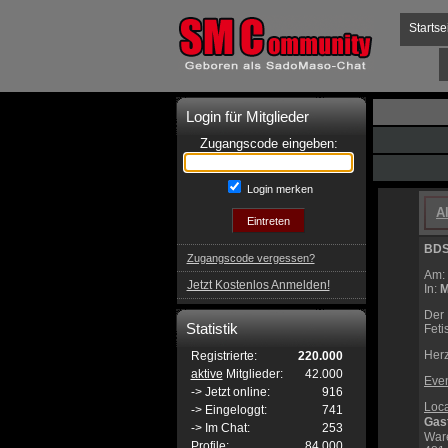
Startse
Login für Mitglieder
Zugangscode eingeben:
Login merken
A
BDS
Zugangscode vergessen?
Am:
Jetzt Kostenlos Anmelden!
In:
M
Der 
Statistik
Feti
Herz
Registrierte:
220.000
aktive
Mitglieder:
42.000
Even
-> Jetzt online:
916
Loca
-> Eingeloggt:
741
Gast
-> Im Chat:
253
Ware
Profile:
84.000