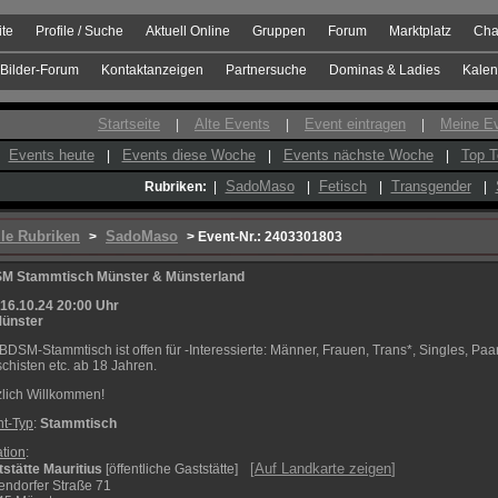
ite
Profile / Suche
Aktuell Online
Gruppen
Forum
Marktplatz
Cha
Bilder-Forum
Kontaktanzeigen
Partnersuche
Dominas & Ladies
Kalen
Startseite
Alte Events
Event eintragen
Meine E
|
|
|
Events heute
Events diese Woche
Events nächste Woche
Top T
|
|
|
SadoMaso
Fetisch
Transgender
Rubriken:
|
|
|
|
lle Rubriken
SadoMaso
>
> Event-Nr.: 2403301803
M Stammtisch Münster & Münsterland
16.10.24 20:00 Uhr
ünster
BDSM-Stammtisch ist offen für -Interessierte: Männer, Frauen, Trans*, Singles, Paa
schisten etc. ab 18 Jahren.
lich Willkommen!
t-Typ
:
Stammtisch
tion
:
[
Auf Landkarte zeigen
]
stätte Mauritius
[öffentliche Gaststätte]
ndorfer Straße 71