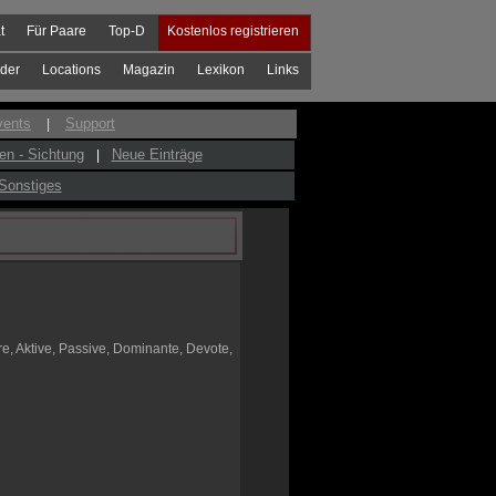
t
Für Paare
Top-D
Kostenlos registrieren
der
Locations
Magazin
Lexikon
Links
vents
Support
|
en - Sichtung
Neue Einträge
|
Sonstiges
re, Aktive, Passive, Dominante, Devote,