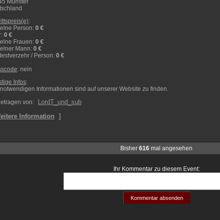
45 Münster
tschland
rittspreis(e)
:
elne Person
:
0 €
r
:
0 €
elne Frauen
:
0 €
zelner Mann
:
0 €
estverzehr / Person
:
0 €
sscode
: nein
tige Infos
:
 notwendigen Informationen sind auf unserer Website zu finden.
LordT_und_sub
etragen von:
]
eitere Information
Bisher
616
mal angesehen
Ihr Kommentar zu diesem Event: