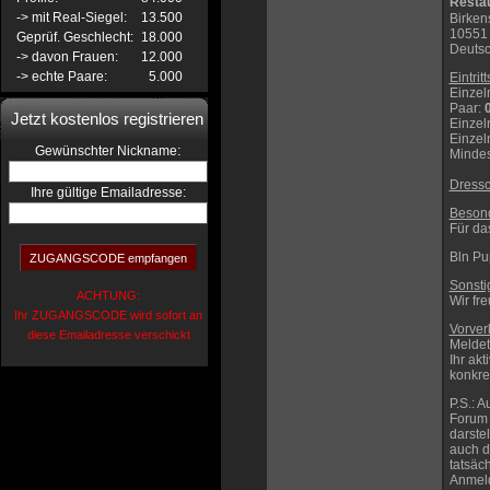
Restau
-> mit Real-Siegel:
13.500
Birken
10551 
Geprüf. Geschlecht:
18.000
Deuts
-> davon Frauen:
12.000
-> echte Paare:
5.000
Eintrit
Einzel
Paar
:
Jetzt kostenlos registrieren
Einzel
Einzel
:
Gewünschter Nickname
Mindes
Dress
Ihre gültige Emailadresse:
Besond
Für da
Bln Pu
Sonsti
ACHTUNG:
Wir fr
Ihr ZUGANGSCODE wird sofort an
Vorver
diese Emailadresse verschickt
Meldet
Ihr ak
konkre
P.S.: 
Forum 
darste
auch d
tatsäc
Anmeld