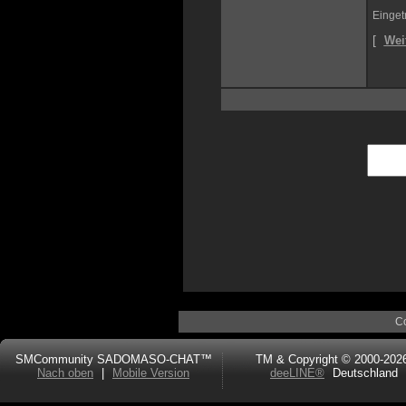
Einget
[
Wei
C
SMCommunity SADOMASO-CHAT™
TM & Copyright © 2000-202
Nach oben
|
Mobile Version
deeLINE®
Deutschland