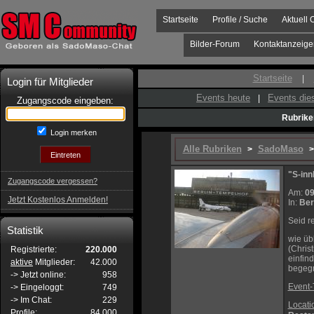
Startseite
Profile / Suche
Aktuell 
Bilder-Forum
Kontaktanzeige
Startseite
|
Login für Mitglieder
Events heute
Events di
|
Zugangscode eingeben:
Rubrike
Login merken
Alle Rubriken
SadoMaso
>
>
"S-inn
Zugangscode vergessen?
Am:
09
Jetzt Kostenlos Anmelden!
In:
Ber
Seid re
Statistik
wie üb
(Chris
Registrierte:
220.000
einfin
aktive
Mitglieder:
42.000
begegn
-> Jetzt online:
958
Event-
-> Eingeloggt:
749
-> Im Chat:
229
Locati
Profile:
84.000