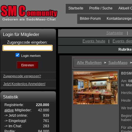
Startseite
Profile / Suche
Aktuell 
Bilder-Forum
Kontaktanzeige
Startseite
|
Login für Mitglieder
Events heute
Events di
|
Zugangscode eingeben:
Rubrike
Login merken
Alle Rubriken
SadoMaso
>
>
BDSM-S
Zugangscode vergessen?
Am:
08
Jetzt Kostenlos Anmelden!
In:
Mün
Herzli
Statistik
Heute 
Registrierte:
220.000
Wir tr
aktive
Mitglieder:
42.000
-> Jetzt online:
939
Beginn
haben 
-> Eingeloggt:
761
-> Im Chat:
283
Für all
Profile:
84.000
Einste