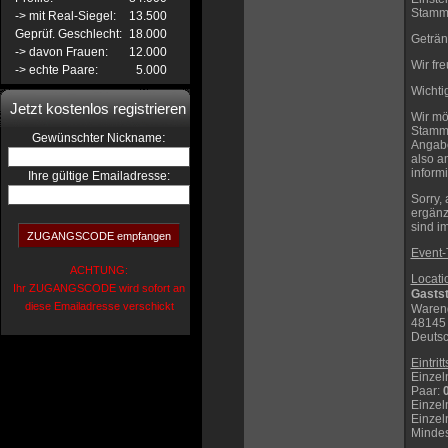
Stammt
-> mit Real-Siegel:
13.500
Geprüf. Geschlecht:
18.000
Geträn
-> davon Frauen:
12.000
Wir fr
-> echte Paare:
5.000
Wichti
Jetzt kostenlos registrieren
Wir mö
Stamm-L
:
Gewünschter Nickname
Angabe
also a
inform
Ihre gültige Emailadresse:
Sorry,
ergänz
sind i
Event-
ACHTUNG:
Locati
Ihr ZUGANGSCODE wird sofort an
Gastst
diese Emailadresse verschickt
Warend
48145
Deuts
Eintrit
Einzel
Paar
:
Einzel
Einzel
Mindes