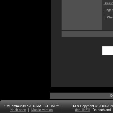
Dress
Einget
[
Wei
C
SMCommunity SADOMASO-CHAT™
TM & Copyright © 2000-202
Nach oben
|
Mobile Version
deeLINE®
Deutschland