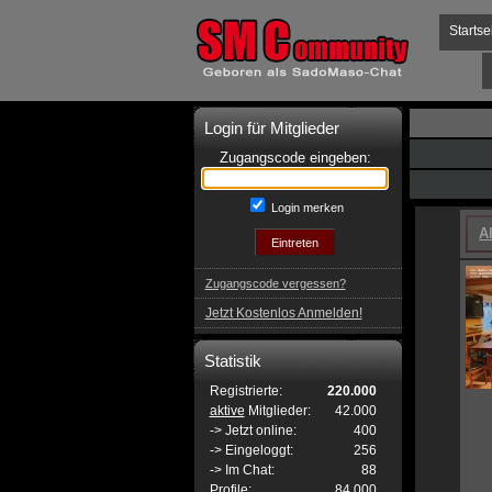
Startse
Login für Mitglieder
Zugangscode eingeben:
Login merken
A
Zugangscode vergessen?
Jetzt Kostenlos Anmelden!
Statistik
Registrierte:
220.000
aktive
Mitglieder:
42.000
-> Jetzt online:
400
-> Eingeloggt:
256
-> Im Chat:
88
Profile:
84.000