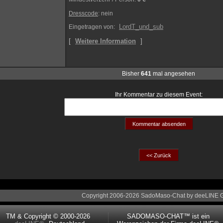
Dresscode
: nein
LordT_und_sub
Eingetragen von:
[
]
Weitere Information
Bisher
641
mal angesehen
Ihr Kommentar zu diesem Event:
Copyright 2006-2026 SadoMaso-Chat by deeLINE
TM & Copyright © 2000-2026
SADOMASO-CHAT™ ist ein