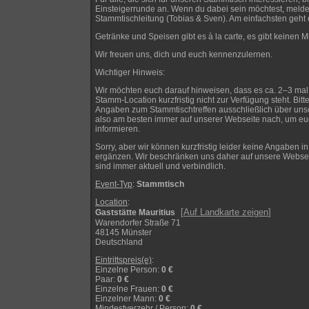
Einsteigerrunde an. Wenn du dabei sein möchtest, melde d
Stammtischleitung (Tobias & Sven). Am einfachsten geht 
Getränke und Speisen gibt es à la carte, es gibt keinen M
Wir freuen uns, dich und euch kennenzulernen.
Wichtiger Hinweis:
Wir möchten euch darauf hinweisen, dass es ca. 2–3 ma
Stamm-Location kurzfristig nicht zur Verfügung steht. Bitt
Angaben zum Stammtischtreffen ausschließlich über un
also am besten immer auf unserer Webseite nach, um euc
informieren.
Sorry, aber wir können kurzfristig leider keine Angaben i
ergänzen. Wir beschränken uns daher auf unsere Websei
sind immer aktuell und verbindlich.
Event-Typ
:
Stammtisch
Location
:
[
Auf Landkarte zeigen
]
Gaststätte Mauritius
Warendorfer Straße 71
48145 Münster
Deutschland
Eintrittspreis(e)
:
Einzelne Person
:
0 €
Paar
:
0 €
Einzelne Frauen
:
0 €
Einzelner Mann
:
0 €
Mindestverzehr / Person
:
0 €