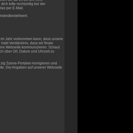
ich bitte rechtzeitig bei der
das per E-Mail.
indestbestellwert.
l im Jahr vorkommen kann, dass unsere
e habt Verständnis, dass wir finale
sere Webseite kommunizieren. Schaut
h über Ort, Datum und Uhrzeit zu
n zig Szene-Portalen korrigieren und
te. Die Angaben auf unserer Webseite