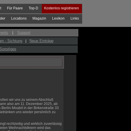
t
Für Paare
Top-D
Kostenlos registrieren
der
Locations
Magazin
Lexikon
Links
vents
Support
|
en - Sichtung
Neue Einträge
|
Sonstiges
ollen wir uns zu seinem Abschluß
dann also am 11. Dezember 2025, ab
 Berlin-Moabit in der Birkenstraße 33
Getränken uns wieder persönlich zu
gt rechtzeitig und wirklich zuverlässig
ielen Weihnachtsfeiern wird das