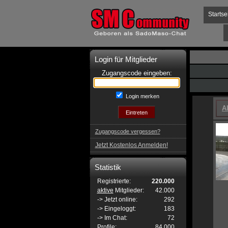
Startse
Login für Mitglieder
Zugangscode eingeben:
Login merken
A
Zugangscode vergessen?
Jetzt Kostenlos Anmelden!
Statistik
Registrierte:
220.000
aktive
Mitglieder:
42.000
-> Jetzt online:
292
-> Eingeloggt:
183
-> Im Chat:
72
Profile:
84.000