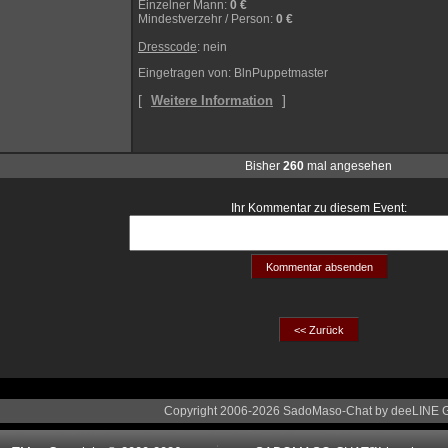
Einzelner Mann
:
0 €
Mindestverzehr / Person
:
0 €
Dresscode
: nein
Eingetragen von: BlnPuppetmaster
[
]
Weitere Information
Bisher
260
mal angesehen
Ihr Kommentar zu diesem Event:
Copyright 2006-2026 SadoMaso-Chat by deeLINE