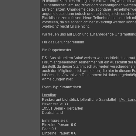
>Lichtblick< an diesem Tag sehr voll werden, weshalb wi
Teilnehmerzahl am Tag zuvor dort bekanntgeben werden.
Bereich sitzen. Unangemeldete, spontane Teilnehmer wer
angemeldete, dann jedoch unentschuldigt nicht erschein
Blacklist setzen müssen. Neue Teilnehmer sollten sich mi
vorstellen, da sie sonst nicht berücksichtigt werden kön
„vielleicht“ reicht für sie nicht.
Wir freuen uns auf Euch und auf anregende Unterhaltun
Für das Leitungsgremium
Bln Puppetmaster
P.S.: Aus aktuellem Anlaß weisen wir ausdrücklich darauf 
Forum angemeldeten Teilnehmer nur ein Ausschnitt der 
darstellt, da dieser Stammtisch auf vielen verschiedenen 
auch dort Mitglieder sich anmelden, die hier in diesem Fo
tatsächliche Anzahl von Teilnehmern ist daher regelmäßig
Anmeldungen hier.
Event-Typ
:
Stammtisch
Location
:
[
Auf Land
Restaurant Lichtblick
[öffentliche Gaststätte]
Birkenstraße 33
10551 Berlin - Tiergarten
Deutschland
Eintrittspreis(e)
:
Einzelne Person
:
0 €
Paar
:
0 €
Einzelne Frauen
:
0 €