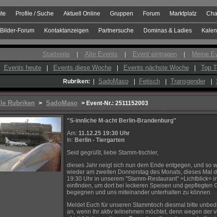
ite
Profile / Suche
Aktuell Online
Gruppen
Forum
Marktplatz
Cha
Bilder-Forum
Kontaktanzeigen
Partnersuche
Dominas & Ladies
Kalen
Startseite
Alte Events
Event eintragen
Meine E
|
|
|
Events heute
Events diese Woche
Events nächste Woche
Top T
|
|
|
SadoMaso
Fetisch
Transgender
Rubriken:
|
|
|
|
lle Rubriken
SadoMaso
>
> Event-Nr.: 2511152003
"S-innliche M-acht Berlin-Brandenburg"
Am:
11.12.25 19:30 Uhr
In:
Berlin - Tiergarten
Seid gegrüßt, liebe Stamm-tischler,
dieses Jahr neigt sich nun dem Ende entgegen, und so w
wieder am zweiten Donnerstag des Monats, dieses Mal 
19:30 Uhr in unserem "Stamm-Restaurant" >Lichtblick< in
einfinden, um dort bei leckeren Speisen und gepflegten 
begegnen und uns miteinander unterhalten zu können.
Meldet Euch für unseren Stammtisch diesmal bitte unbedin
an, wenn Ihr aktiv teilnehmen möchtet, denn wegen der v