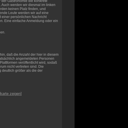
r der Gastronomie die konkrete
 Auch werden wir diesmal im linken
den keinen Platz finden, und
ende Leute werden wir auf eine
t einer persönlichen Nachricht
nen. Eine einfache Anmeldung oder ein
gen.
hin, daß die Anzahl der hier in diesem
tatsächlich angemeldeten Personen
Plattformen veröffentlicht wird, sodaß
rum nicht vertreten sind. Die
 deutlich größer als die der
karte zeigen
]