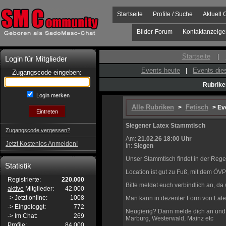
Startseite
Profile / Suche
Aktuell 
Bilder-Forum
Kontaktanzeige
Startseite
|
Login für Mitglieder
Events heute
Events di
|
Zugangscode eingeben:
Rubrike
Login merken
Alle Rubriken
Fetisch
>
> Ev
Siegener Latex Stammtisch
Zugangscode vergessen?
Am:
21.02.26 18:00 Uhr
Jetzt Kostenlos Anmelden!
In:
Siegen
Unser Stammtisch findet in der Rege
Statistik
Location ist gut zu Fuß, mit dem ÖV
Registrierte:
220.000
Bitte meldet euch verbindlich an, d
aktive
Mitglieder:
42.000
-> Jetzt online:
1008
Man kann in dezenter Form von Latex
-> Eingeloggt:
772
Neugierig? Dann melde dich an und e
-> Im Chat:
269
Marburg, Westerwald, Mainz etc
Profile:
84.000