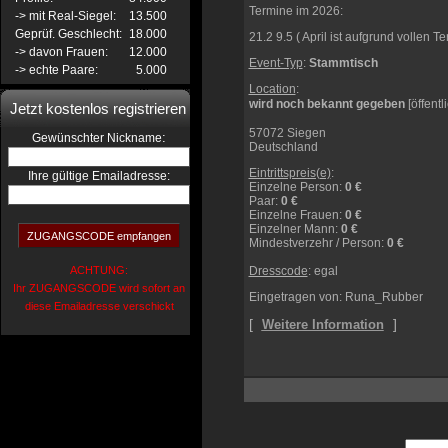
Termine im 2026:
-> mit Real-Siegel:
13.500
Geprüf. Geschlecht:
18.000
21.2 9.5 ( April ist aufgrund vollen
-> davon Frauen:
12.000
Event-Typ
:
Stammtisch
-> echte Paare:
5.000
Location
:
wird noch bekannt gegeben
[öffentl
Jetzt kostenlos registrieren
57072 Siegen
:
Gewünschter Nickname
Deutschland
Eintrittspreis(e)
:
Ihre gültige Emailadresse:
Einzelne Person
:
0 €
Paar
:
0 €
Einzelne Frauen
:
0 €
Einzelner Mann
:
0 €
Mindestverzehr / Person
:
0 €
ACHTUNG:
Dresscode
: egal
Ihr ZUGANGSCODE wird sofort an
Eingetragen von: Runa_Rubber
diese Emailadresse verschickt
[
]
Weitere Information