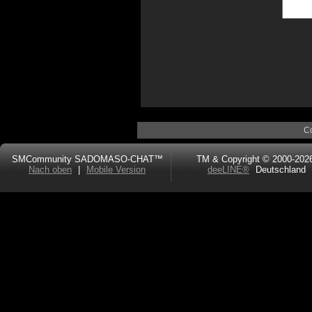
C
SMCommunity SADOMASO-CHAT™
TM & Copyright © 2000-202
Nach oben
|
Mobile Version
deeLINE®
Deutschland