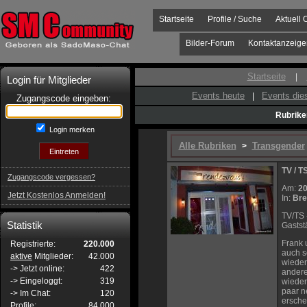
Startseite
Profile / Suche
Aktuell 
Bilder-Forum
Kontaktanzeige
Startseite
|
Login für Mitglieder
Events heute
Events di
|
Zugangscode eingeben:
Rubrike
Login merken
Alle Rubriken
Transgender
>
TV / T
Zugangscode vergessen?
Am:
20
Jetzt Kostenlos Anmelden!
In:
Br
TV/TS 
Statistik
Gastst
Frank 
Registrierte:
220.000
auch s
aktive
Mitglieder:
42.000
wieder
-> Jetzt online:
422
andere
-> Eingeloggt:
319
wieder
paar n
-> Im Chat:
120
ersche
Profile:
84.000