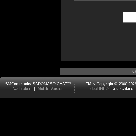
C
SMCommunity SADOMASO-CHAT™
TM & Copyright © 2000-202
Nach oben
|
Mobile Version
deeLINE®
Deutschland