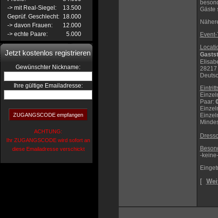
besond
-> mit Real-Siegel:
13.500
Gäste 
Geprüf. Geschlecht:
18.000
Nähere
-> davon Frauen:
12.000
-> echte Paare:
5.000
Event-
Locati
Jetzt kostenlos registrieren
Gasts
Elisabe
:
Gewünschter Nickname
28217
Deuts
Ihre gültige Emailadresse:
Eintrit
Einzel
Paar
:
Einzel
Einzel
Mindes
ACHTUNG:
Dress
Ihr ZUGANGSCODE wird sofort an
Besond
diese Emailadresse verschickt
-keine
Einget
[
Wei