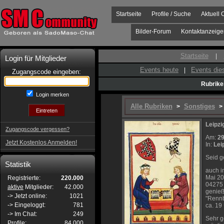
Startseite
Profile / Suche
Aktuell 
Bilder-Forum
Kontaktanzeige
Startseite
|
Login für Mitglieder
Events heute
Events di
|
Zugangscode eingeben:
Rubrike
Login merken
Alle Rubriken
Sonstiges
>
> 
Leipzi
Zugangscode vergessen?
Am:
29
Jetzt Kostenlos Anmelden!
In:
Lei
Seid g
Statistik
auch i
Mai 20
Registrierte:
220.000
04275 
aktive
Mitglieder:
42.000
genieß
-> Jetzt online:
1021
"Rennb
-> Eingeloggt:
781
ca. 19
-> Im Chat:
249
Sehr g
Profile:
84.000