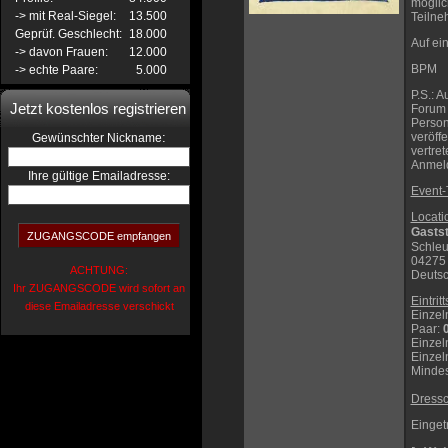
möglic
-> mit Real-Siegel:
13.500
Teilne
Geprüf. Geschlecht:
18.000
Auf ei
-> davon Frauen:
12.000
BPM
-> echte Paare:
5.000
P.S.: 
Jetzt kostenlos registrieren
Forum 
Person
:
veröffe
Gewünschter Nickname
vertre
Anmeld
Ihre gültige Emailadresse:
Event-
Locati
Gastst
Schleu
04275 
ACHTUNG:
Deuts
Ihr ZUGANGSCODE wird sofort an
Eintrit
diese Emailadresse verschickt
Einzel
Paar
:
Einzel
Einzel
Mindes
Dress
Einget