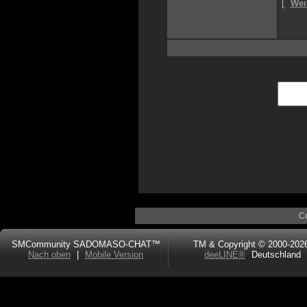
[
Wei
C
SMCommunity SADOMASO-CHAT™
TM & Copyright © 2000-202
Nach oben
|
Mobile Version
deeLINE®
Deutschland