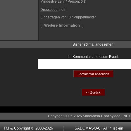
Mindestverzehr / Person
:
0 €
Dresscode
: nein
Eingetragen von: BlnPuppetmaster
[
]
Weitere Information
Bisher
70
mal angesehen
Ihr Kommentar zu diesem Event:
Copyright 2006-2026 SadoMaso-Chat by deeLINE
TM & Copyright © 2000-2026
SADOMASO-CHAT™ ist ein