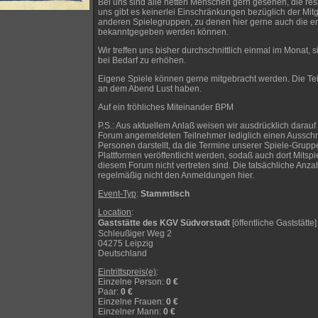
Bei uns sind alle netten Menschen gern gesehen, die re
uns gibt es keinerlei Einschränkungen bezüglich der Mit
anderen Spielegruppen, zu denen hier gerne auch die 
bekanntgegeben werden können.
Wir treffen uns bisher durchschnittlich einmal im Monat, 
bei Bedarf zu erhöhen.
Eigene Spiele können gerne mitgebracht werden. Die Te
an dem Abend Lust haben.
Auf ein fröhliches Miteinander BPM
P.S.: Aus aktuellem Anlaß weisen wir ausdrücklich darauf 
Forum angemeldeten Teilnehmer lediglich einen Ausschni
Personen darstellt, da die Termine unserer Spiele-Grup
Plattformen veröffentlicht werden, sodaß auch dort Mitspi
diesem Forum nicht vertreten sind. Die tatsächliche Anza
regelmäßig nicht den Anmeldungen hier.
Event-Typ
:
Stammtisch
Location
:
Gaststätte des KGV Südvorstadt
[öffentliche Gaststätte]
Schleußiger Weg 2
04275 Leipzig
Deutschland
Eintrittspreis(e)
:
Einzelne Person
:
0 €
Paar
:
0 €
Einzelne Frauen
:
0 €
Einzelner Mann
:
0 €