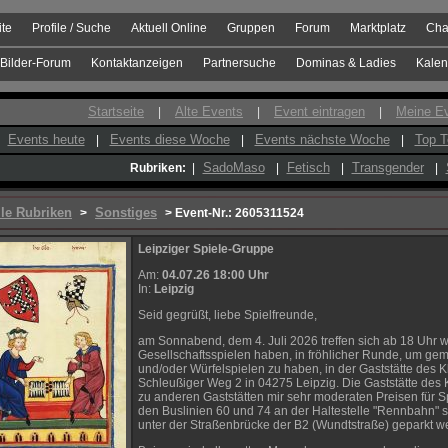
ite
Profile / Suche
Aktuell Online
Gruppen
Forum
Marktplatz
Cha
Bilder-Forum
Kontaktanzeigen
Partnersuche
Dominas & Ladies
Kalen
Startseite
Alte Events
Event eintragen
Meine E
|
|
|
Events heute
Events diese Woche
Events nächste Woche
Top T
|
|
|
SadoMaso
Fetisch
Transgender
Rubriken:
|
|
|
|
lle Rubriken
Sonstiges
>
> Event-Nr.: 2605311524
Leipziger Spiele-Gruppe
Am:
04.07.26 18:00 Uhr
In:
Leipzig
Seid gegrüßt, liebe Spielfreunde,
am Sonnabend, dem 4. Juli 2026 treffen sich ab 18 Uhr 
Gesellschaftsspielen haben, in fröhlicher Runde, um gem
und/oder Würfelspielen zu haben, in der Gaststätte des K
Schleußiger Weg 2 in 04275 Leipzig. Die Gaststätte des
zu anderen Gaststätten mir sehr moderaten Preisen für S
den Buslinien 60 und 74 an der Haltestelle "Rennbahn" s
unter der Straßenbrücke der B2 (Wundtstraße) geparkt w