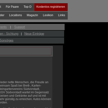
t
Für Paare
Top-D
Kostenlos registrieren
der
Locations
Magazin
Lexikon
Links
vents
Support
|
en - Sichtung
Neue Einträge
|
Sonstiges
wieder nette Menschen, die Freude an
einsam Spaß bei Brett-, Karten-
leingartenvereins Südvorstadt,
 KGV Südvorstadt wartet im Gegensatz
peisen und Getränke auf und ist mit
ehr günstig zu erreichen. Autos können
erden.