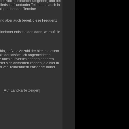
spektvoll miteinander umgehen, und bei
gliedschaft und/oder Teilnahme auch in
entsprechenden Termine
sind aber auch bereit, diese Frequenz
ilnehmer entscheiden dann, worauf sie
hin, daß die Anzahl der hier in diesem
tt der tatsächlich angemeldeten
pe auch auf verschiedenen anderen
eler sich anmelden können, die hier in
hl von Teilnehmern entspricht daher
[
Auf Landkarte zeigen
]