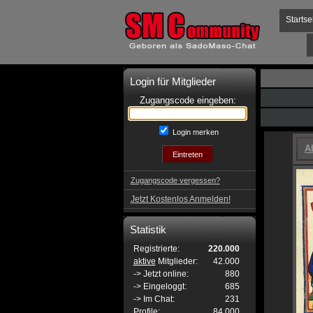
Startse
Login für Mitglieder
Zugangscode eingeben:
Login merken
A
Zugangscode vergessen?
Jetzt Kostenlos Anmelden!
Statistik
Registrierte:
220.000
aktive
Mitglieder:
42.000
-> Jetzt online:
880
-> Eingeloggt:
685
-> Im Chat:
231
Profile:
84.000