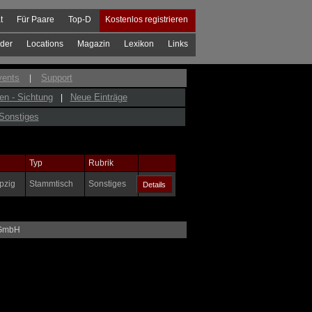
t
Für Paare
Top-D
Kostenlos registrieren
der
Locations
Magazin
Lexikon
Links
vents
Support
|
en - Sichtung
Neue Einträge
|
Sonstiges
Typ
Rubrik
pzig
Stammtisch
Sonstiges
 GmbH