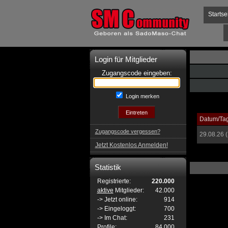
Startse
Login für Mitglieder
Zugangscode eingeben:
Login merken
Datum/Ta
Zugangscode vergessen?
29.08.26 
Jetzt Kostenlos Anmelden!
Statistik
Registrierte:
220.000
aktive
Mitglieder:
42.000
-> Jetzt online:
914
-> Eingeloggt:
700
-> Im Chat:
231
Profile:
84.000