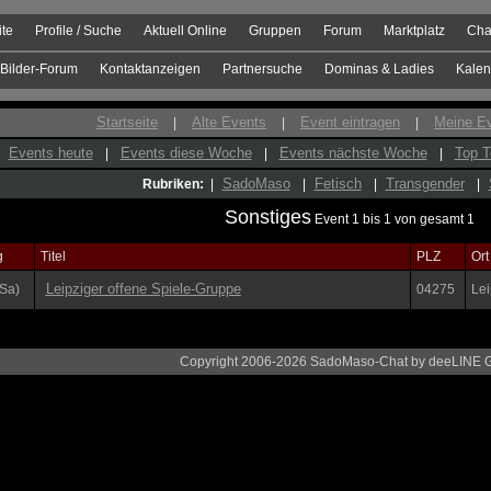
ite
Profile / Suche
Aktuell Online
Gruppen
Forum
Marktplatz
Cha
Bilder-Forum
Kontaktanzeigen
Partnersuche
Dominas & Ladies
Kalen
Startseite
Alte Events
Event eintragen
Meine E
|
|
|
Events heute
Events diese Woche
Events nächste Woche
Top T
|
|
|
SadoMaso
Fetisch
Transgender
Rubriken:
|
|
|
|
Sonstiges
Event 1 bis 1 von gesamt 1
g
Titel
PLZ
Ort
Leipziger offene Spiele-Gruppe
(Sa)
04275
Lei
Copyright 2006-2026 SadoMaso-Chat by deeLINE