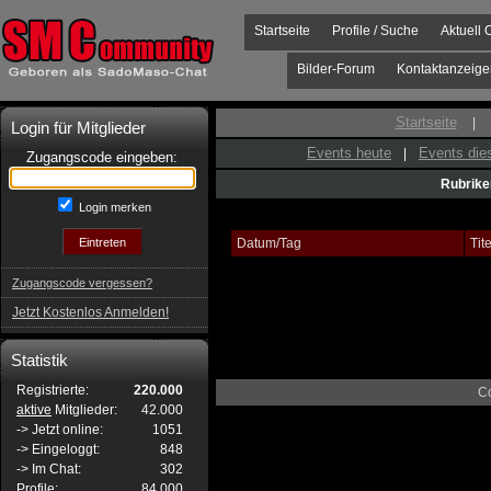
Startseite
Profile / Suche
Aktuell 
Bilder-Forum
Kontaktanzeige
Startseite
|
Login für Mitglieder
Events heute
Events di
|
Zugangscode eingeben:
Rubrike
Login merken
Datum/Tag
Tite
Zugangscode vergessen?
Jetzt Kostenlos Anmelden!
Statistik
Registrierte:
220.000
C
aktive
Mitglieder:
42.000
-> Jetzt online:
1051
-> Eingeloggt:
848
-> Im Chat:
302
Profile:
84.000